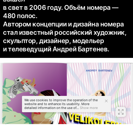
в свет в 2006 году. Объём номера — ​
480 полос.
Автором концепции и дизайна номера
стал известный российский художник,
скульптор, дизайнер, модельер
и телеведущий Андрей Бартенев.
We use cookies to improve the operation of the
website and to enhance its usability. More
detailed information on the use of...
Show more