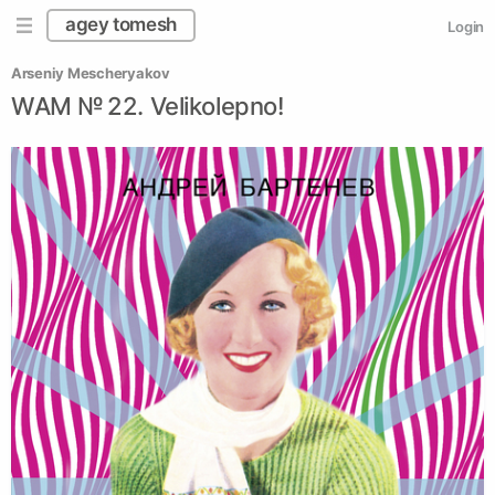
agey tomesh
Login
Arseniy Mescheryakov
WAM № 22. Velikolepno!