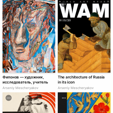
Филонов — художник,
The architecture of Russia
исследователь, учитель
in its icon
Arseniy Mescheryakov
Arseniy Mescheryakov