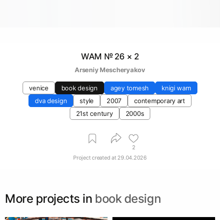
WAM № 26 × 2
Arseniy Mescheryakov
venice
book design
agey tomesh
knigi wam
dva design
style
2007
contemporary art
21st century
2000s
2
Project created at
29.04.2026
More projects in
book design