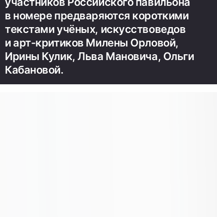
участников Российского павильона
в номере предваряются короткими
текстами учёных, искусствоведов
и арт-критиков Милены Орловой,
Ирины Кулик, Льва Мановича, Ольги
Кабановой.