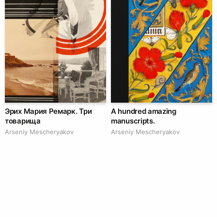
Эрих Мария Ремарк. Три
A hundred amazing
товарища
manuscripts.
Arseniy Mescheryakov
Arseniy Mescheryakov