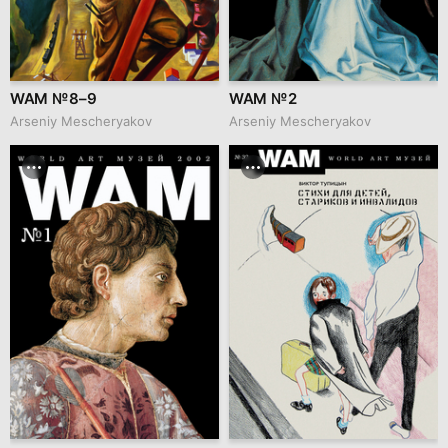
WAM № 8–9
WAM № 2
Arseniy Mescheryakov
Arseniy Mescheryakov