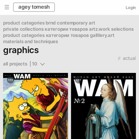
agey tomesh
Login
product categories brnd
contemporary art
private collections
категории товаров artz.work
selections
product categories
категории товаров gallllery.art
materials and techniques
graphics
actual
all projects  | 10