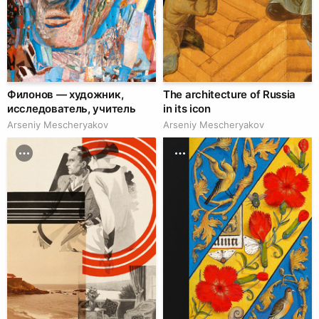
Филонов — художник,
The architecture of Russia
исследователь, учитель
in its icon
Arseniy Mescheryakov
Arseniy Mescheryakov