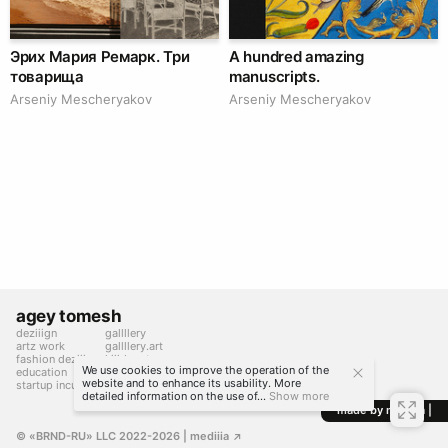
Эрих Мария Ремарк. Три
A hundred amazing
товарища
manuscripts.
Arseniy Mescheryakov
Arseniy Mescheryakov
agey tomesh
deziiign
gallllery
artz work
gallllery.art
fashion deziiign
kiiids.art
We use cookies to improve the operation of the
education
website and to enhance its usability. More
startup incubator
detailed information on the use of...
Show more
made by mediiia |
© «BRND-RU» LLC 2022-2026
 | mediiia 
↗