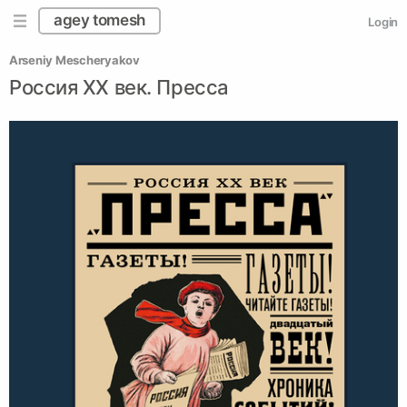
agey tomesh
Login
Arseniy Mescheryakov
Россия ХХ век. Пресса