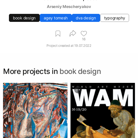
Arseniy Mescheryakov
book design
agey tomesh
dva design
typography
16
Project created at
19.07.2022
More projects in
book design